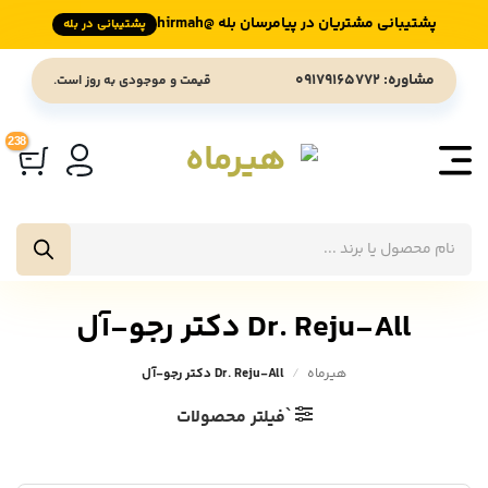
پشتیبانی مشتریان در پیامرسان بله @hirmah
پشتیبانی در بله
Ski
مشاوره: 09179165772
قیمت و موجودی به روز است.
t
conten
جستجوی
محصولات
Dr. Reju-All دکتر رجو-آل
هیرماه
/
Dr. Reju-All دکتر رجو-آل
`فیلتر محصولات