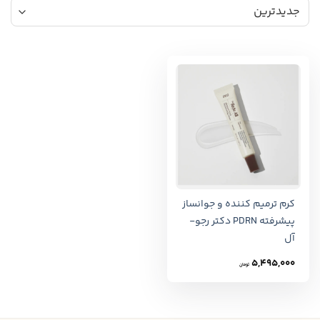
کرم ترمیم کننده و جوانساز
پیشرفته PDRN دکتر رجو-
آل
5,495,000
تومان