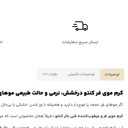
ارسال سریع سفارشات
اص
توضیحات تکمیلی
نظرات (0)
توضیحات
کرم موی فر کنتو درخشش، نرمی و حالت طبیعی موهای
اگر موهای فِر، مجعد یا موج‌دار دارید و همیشه با وز شدن، خشکی یا بی‌حال
کرم موی فر و مرطوب‌کننده شی باتر کنتو
دقیقاً همان محصولی است که موهای
این کرم تخصصی از برند محبوب
Cantu
با ترکیبات طبیعی همچون
شی باتر خالص (er