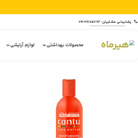
Ski
پشتیبانی مشتریان: 09179165772
t
conten
محصولات بهداشتی
لوازم آرایشی