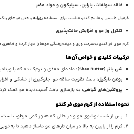
فاقد سولفات، پارابن، سیلیکون و مواد مضر
فرمول طبیعی و ملایم کنتو مناسب برای
استفاده روزانه
و حتی موهای رنگ‌
کنترل وز مو و افزایش حالت‌پذیری
کرم موی فر کنتو به‌سرعت وزی و درهم‌رفتگی موها را مهار کرده و ظاهری م
ترکیبات کلیدی و خواص آن‌ها
شی باتر (Shea Butter):
ماده‌ای مغذی و نرم‌کننده که با ویتامین‌های A و E غنی شده و موها را از درون 
روغن نارگیل:
باعث تقویت ساقه مو، جلوگیری از خشکی و افزا
پروتئین‌های گیاهی:
به بازسازی بافت آسیب‌دیده مو کمک کرده و 
نحوه استفاده از کرم موی فر کنتو
پس از شست‌وشوی مو و در حالی که هنوز کمی مرطوب است، مقد
کرم را از پایین به بالا در میان تارهای مو ماساژ دهید تا به‌خ