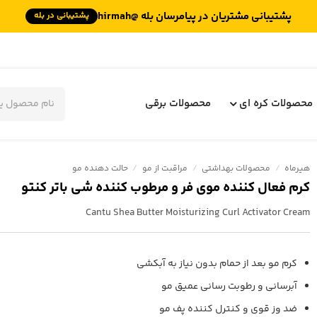
پشتیبانی مشتریان در پیامرسان بله @hirmah
پشتیبانی در بله
جستجوی
محصولات
محصولات کره ای
محصولات برقی
هیرماه
/
محصولات بهداشتی
/
مراقبت از مو
/
حالت دهنده مو
کرم فعال کننده موی فر و مرطوب کننده شی باتر کنتو
Cantu Shea Butter Moisturizing Curl Activator Cream
کرم مو بعد از حمام بدون نیاز به آبکشی
آبرسانی و رطوبت رسانی عمیق مو
ضد وز قوی و کنترل کننده پف مو