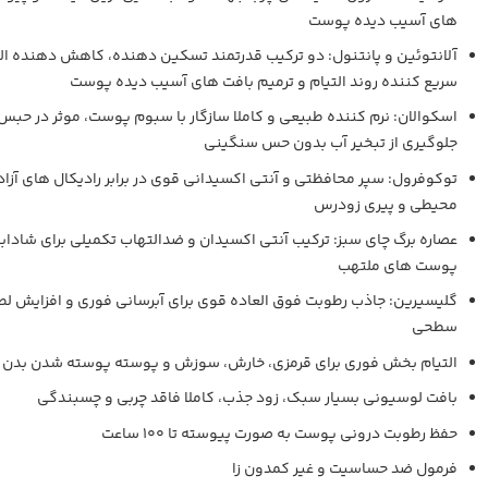
های آسیب دیده پوست
آلانتوئین و پانتنول: دو ترکیب قدرتمند تسکین دهنده، کاهش دهنده ال
سریع کننده روند التیام و ترمیم بافت های آسیب دیده پوست
اسکوالان: نرم کننده طبیعی و کاملا سازگار با سبوم پوست، موثر در حبس
جلوگیری از تبخیر آب بدون حس سنگینی
توکوفرول: سپر محافظتی و آنتی اکسیدانی قوی در برابر رادیکال های آزا
محیطی و پیری زودرس
عصاره برگ چای سبز: ترکیب آنتی اکسیدان و ضدالتهاب تکمیلی برای شاداب
پوست های ملتهب
گلیسیرین: جاذب رطوبت فوق العاده قوی برای آبرسانی فوری و افزایش لط
سطحی
التیام بخش فوری برای قرمزی، خارش، سوزش و پوسته پوسته شدن بدن 
بافت لوسیونی بسیار سبک، زود جذب، کاملا فاقد چربی و چسبندگی
حفظ رطوبت درونی پوست به صورت پیوسته تا 100 ساعت
فرمول ضد حساسیت و غیر کمدون زا