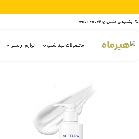
Ski
پشتیبانی مشتریان: 09179165772
t
conten
محصولات بهداشتی
لوازم آرایشی