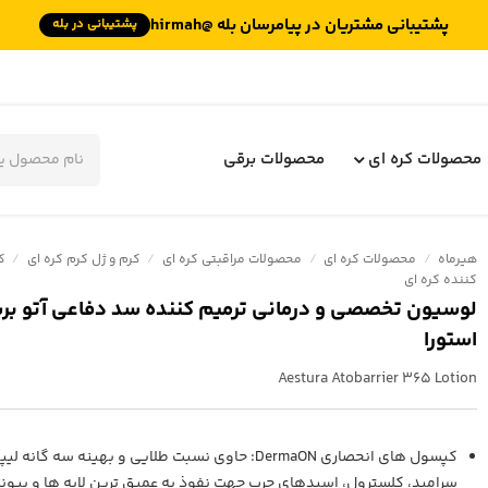
پشتیبانی مشتریان در پیامرسان بله @hirmah
پشتیبانی در بله
جستجوی
محصولات
محصولات کره ای
محصولات برقی
هیرماه
/
محصولات کره ای
/
محصولات مراقبتی کره ای
/
کرم و ژل کرم کره ای
/
ک
کننده کره ای
استورا
Aestura Atobarrier 365 Lotion
کپسول های انحصاری DermaON: حاوی نسبت طلایی و بهینه سه گا
سرامید، کلسترول، اسیدهای چرب جهت نفوذ به عمیق ترین لایه ها و پیوند