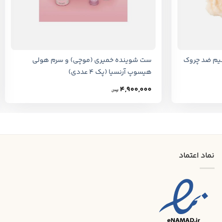
+
+
سیم ضد چروک
ست شوینده خمیری (موچی) و سرم هولی
هیسوپ آرنسیا (پک ۴ عددی)
4,900,000
تومان
نماد اعتماد