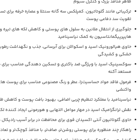
ظاهر منافذ بزرگ و کنترل سبوم
ترکیباتی مانند گلوتاتیون، کمپلکس سه‌ گانه سنتلا و عصاره خرفه برای ت
تقویت سد دفاعی پوست
جلوگیری از انتقال ملانین به سلول‌ های پوستی و کاهش لکه‌ های تیره و
هایپرپیگمانتاسیون به کمک نیاسینامید
حاوی هیالورونیک اسید و اسکوالان برای آبرسانی، جذب و نگهداشت رطوبت
خشکی و کشیدگی
سوکسینیک اسید با ویژگی ضد باکتری و تسکین‌ دهندگی مناسب برای 
مستعد آکنه
فرمول فاقد مواد حساسیت‌زا، عطر و رنگ مصنوعی مناسب برای پوست‌ ه
واکنشی
نیاسینامید با عملکرد تنظیم چربی اضافی، بهبود بافت پوست و کاهش ظاه
نقش ترانگزامیک اسید در مهار عوامل التهابی و هورمونی ایجاد کننده لک
حاوی گلوتاتیون آنتی‌ اکسیدان قوی برای محافظت در برابر آسیب رادیکال‌ ه
راهکار چند منظوره برای پوستی روشن‌تر، صاف‌تر، با منافذ کوچک‌تر و تعاد