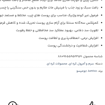
کنترل چربی و کوچک‌ سازی منافذ برای ایجاد سطح صاف‌تر و بافت تصفیه‌ ش
بافت سبک و زود جذب با فینیش مات ملایم و بدون حس سنگینی یا چسب
فرمول غیر کومدوژنیک مناسب برای پوست‌ های چرب، مختلط و مستعد ج
کمپلکس سه‌گانه سنتلا برای آرام‌ سازی پوست تحریک‌ شده و کاهش قرمز
تقویت سد دفاعی، بهبود عملکرد سد محافظتی و حفظ رطوبت
افزایش نرمی، انعطاف‌پذیری و لطافت پوست
افزایش شفافیت و درخشندگی پوست
شناسه محصول:
8809655952359
دسته:
سرم و آمپول کره ای
,
محصولات کره ای
برند:
Jumiso جومیسو