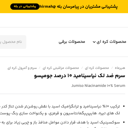
پشتیبانی مشتریان در پیامرسان بله @hirmah
پشتیبانی در بله
جستجوی
محصولات
محصولات کره ای
محصولات برقی
هیرماه
/
محصولات کره ای
/
محصولات مراقبتی کره ای
/
سرم و آمپول کره ای
سرم ضد لک نیاسینامید 10 درصد جومیسو
Jumiso Niacinamide 10% Serum
ترکیب ۱۰٪ نیاسینامید و ترانگزامیک اسید با نقش روشن‌تر شدن تناژ 
لک‌ های تیره، هایپرپیگمانتاسیون و قرمزی، و یکنواخت‌ سازی رنگ پوست
سوکسینیک اسید با هدف قرار دادن عوامل منافذ باز و چربی زیاد برای به