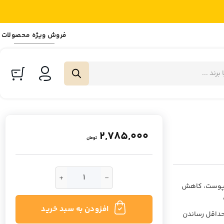
فروش ویژه محصولات
2,785,000
تومان
کدر پوست، کاهش
سرم ضد لک نیاسینامید 10 درصد جومیسو عدد
افزودن به سبد خرید
 حداقل رساندن