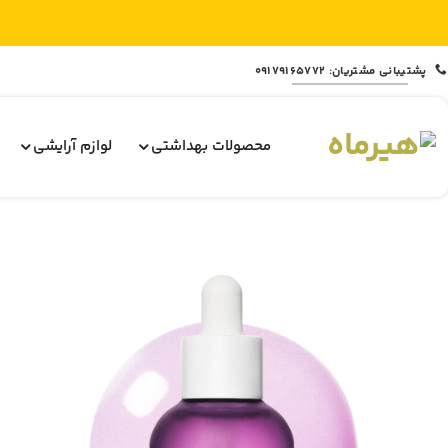
Ski
پشتیبانی مشتریان: 09179165772
t
conten
محصولات بهداشتی
لوازم آرایشی