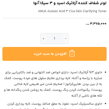
تونر شفاف کننده آزلائیک اسید و 3 سیکا آنوا
ANUA Azelaic Acid 3 Cica Skin Clarifying Toner
3,375,000
تومان
تونر شفاف کننده آزلائیک اسید و 3 سیکا آنوا عدد
افزودن به سبد خرید
حاوی 3% آزلائیک اسید: دارای خواص ضد التهابی و ضد باکتریایی برای
مبارزه با رزاسه و آکنه، لایه برداری ملایم سلول های مرده پوست، کمک
به از بین بردن هایپرکراتوز ( ضخیم شدن غیر طبیعی لایه شاخی
پوست)، یکنواخت کردن رنگ پوست، کمک به روشن شدن رنگدانه ها و
لکه های ناشی از آکنه
حاوی سالسیلیک اسید: نفوذ به عمق منافذ پوست، لایه برداری کردن