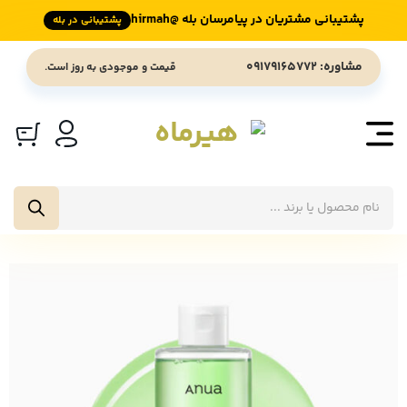
پشتیبانی مشتریان در پیامرسان بله @hirmah
پشتیبانی در بله
Ski
مشاوره: 09179165772
قیمت و موجودی به روز است.
t
conten
جستجوی
محصولات