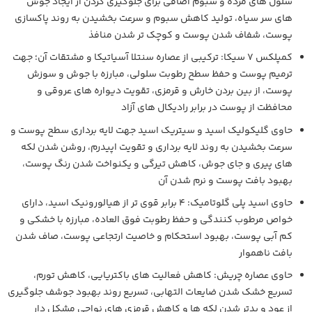
سلول های مرده و سبوم اضافی برای جلوگیری کردن از ایجاد جوش
های سر سیاه، تولید کاهش سبوم و سرعت بخشیدن به روند پاکسازی
پوست، شفاف شدن پوست و کوچک تر شدن منافذ
کمپلکس 7 سیکا: ترکیبی از عصاره سنتلا آسیاتیکا و مشتقات آن؛ جهت
ترمیم پوست و حفظ سطح رطوبت سلولی، مبارزه با جوش و سوزش
پوست، از بین بردن خارش و قرمزی، تقویت دیواره های عروقی و
محافظت از پوست در برابر رادیکال های آزاد
حاوی گلیکولیک اسید و سیتریک اسید جهت لایه برداری سطح پوست و
سرعت بخشیدن به روند لایه برداری و تقویت اپیدرم، روشن شدن لکه
های پیری و جای جوش، کاهش تیرگی و یکنواخت شدن رنگ پوست،
بهبود بافت پوست و نرم شدن آن
حاوی اسید پلی گلوتامیک: 4 برابر قوی تر از هیالورونیک اسید، دارای
خواص مرطوب کنندگی و حفظ رطوبت فوق العاده، مبارزه با خشکی و
کم آبی پوست، بهبود استحکام و خاصیت ارتجاعی پوست، صاف شدن
بافت ناهموار
حاوی عصاره چریش: کاهش فعالیت های باکتریایی، کاهش تورم،
تسریع خشک شدن ضایعات التهابی، تسریع روند بهبود جوشف جلوگیری
از عود و بدتر شدن لکه ها و کاهش قرمزی های نواحی مشکل دار