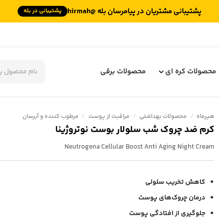
پشتیبانی مشتریان در پیامرسان بله @hirmah
پشتیبانی در بله
جستجوی
محصولات
محصولات کره ای
محصولات برقی
هیرماه
/
محصولات بهداشتی
/
مراقبت از پوست
/
مرطوب کننده و آبرسان
کرم ضد چروک شب سلولار بوست نوتروژینا
Neutrogena Cellular Boost Anti Aging Night Cream
کاهش تخریب سلولی
درمان چروک‌های پوست
جلوگیری از افتادگی پوست