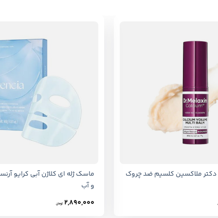
+
 دکتر ملاکسین کلسیم ضد چروک
و آب
2,890,000
تومان