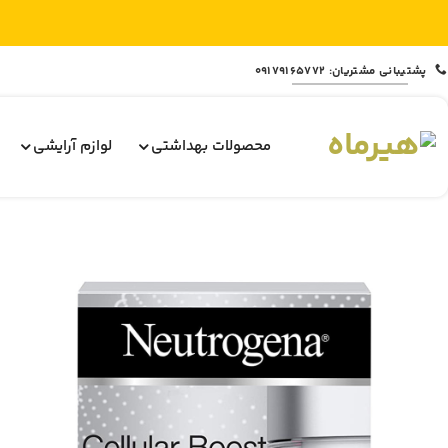
Ski
پشتیبانی مشتریان: 09179165772
t
conten
محصولات بهداشتی
لوازم آرایشی