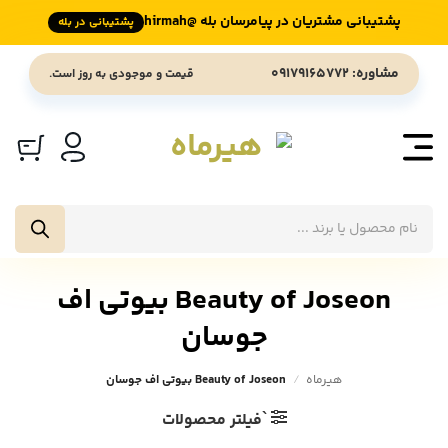
پشتیبانی مشتریان در پیامرسان بله @hirmah
پشتیبانی در بله
Ski
مشاوره: 09179165772
قیمت و موجودی به روز است.
t
conten
جستجوی
محصولات
Beauty of Joseon بیوتی اف
جوسان
هیرماه
/
Beauty of Joseon بیوتی اف جوسان
`فیلتر محصولات