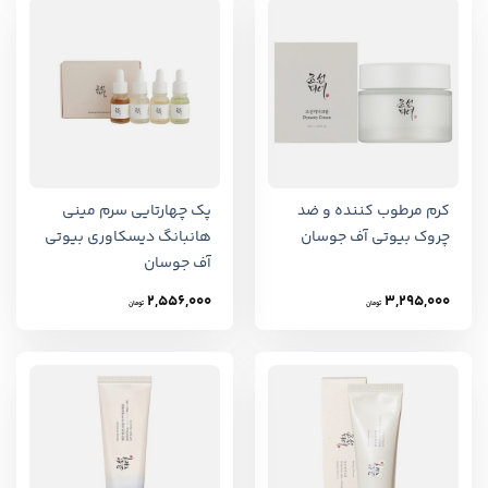
کرم مرطوب کننده و ضد
پک چهارتایی سرم مینی
چروک بیوتی آف جوسان
هانبانگ دیسکاوری بیوتی
آف جوسان
2,556,000
3,295,000
تومان
تومان