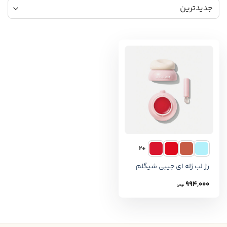
+2
رژ لب ژله ای جیبی شیگلم
994,000
تومان