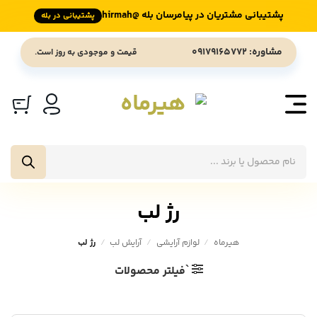
پشتیبانی مشتریان در پیامرسان بله @hirmah
پشتیبانی در بله
Ski
مشاوره: 09179165772
قیمت و موجودی به روز است.
t
conten
جستجوی
محصولات
رژ لب
هیرماه
/
لوازم آرایشی
/
آرایش لب
/
رژ لب
`فیلتر محصولات