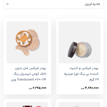
پودر فیکس و تثبیت
پودر فیکس شل بدون
کننده بی‌ رنگ لورا مرسیه
تالک کوتی ایرسپان رنگ
29 گرم
Translucent 070-24 وزن
35 گرم
2,295,000
4,890,000
تومان
تومان