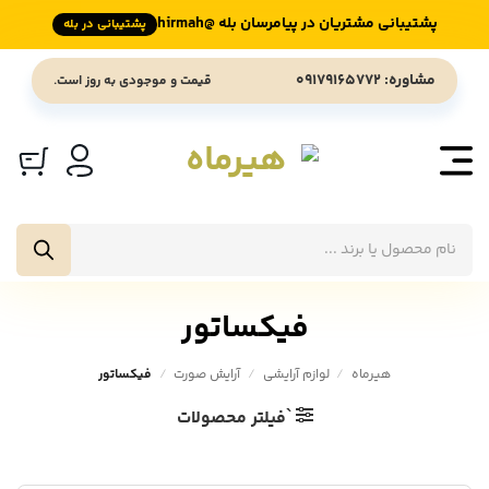
پشتیبانی مشتریان در پیامرسان بله @hirmah
پشتیبانی در بله
Ski
مشاوره: 09179165772
قیمت و موجودی به روز است.
t
conten
جستجوی
محصولات
فیکساتور
هیرماه
/
لوازم آرایشی
/
آرایش صورت
/
فیکساتور
`فیلتر محصولات