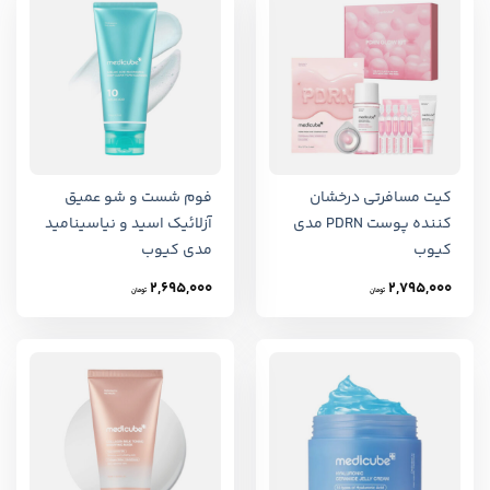
کیت مسافرتی درخشان
فوم شست و شو عمیق
کننده پوست PDRN مدی
آزلائیک اسید و نیاسینامید
کیوب
مدی کیوب
2,695,000
2,795,000
تومان
تومان