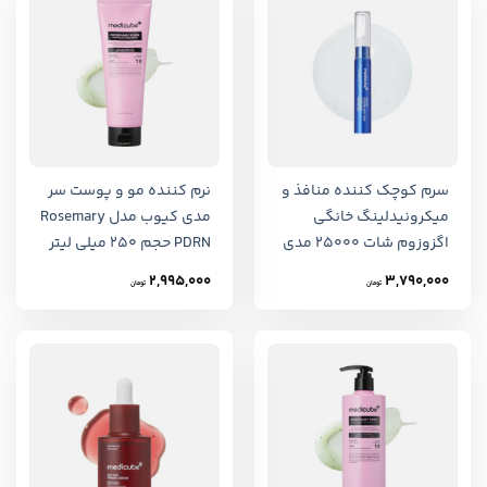
سرم کوچک کننده منافذ و
نرم کننده مو و پوست سر
میکرونیدلینگ خانگی
مدی کیوب مدل Rosemary
اگزوزوم شات 25000 مدی
PDRN حجم 250 میلی لیتر
کیوب 13 میلی لیتر
2,995,000
3,790,000
تومان
تومان