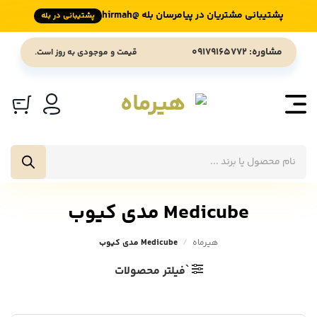
پشتیبانی مشتریان در پیامرسان بله @hirmah
پشتیبانی در بله
Ski
مشاوره: 09179165772
قیمت و موجودی به روز است.
t
conten
جستجوی
محصولات
Medicube مدی کیوب
هیرماه
/
Medicube مدی کیوب
`فیلتر محصولات