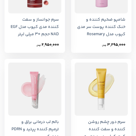
شامپو ضخیم کننده و
سرم جوانساز و سفت
خنک کننده پوست سر مدی
کننده مدی کیوب مدل EGF
کیوب مدل Rosemary
NAD حجم 30 میلی لیتر
PDRN حجم 400 میلی لیتر
Medicube EGF NAD
2,950,000
3,295,000
تومان
تومان
Firming Serum
سرم دور چشم روشن
بالم لب درمانی براق و
کننده و سفت کننده
ترمیم کننده پپتید و PDRN