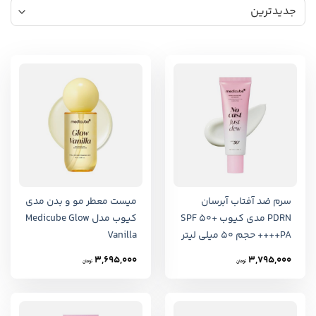
سرم ضد آفتاب آبرسان
میست معطر مو و بدن مدی
PDRN مدی کیوب SPF 50+
کیوب مدل Medicube Glow
PA++++ حجم ۵۰ میلی لیتر
Vanilla
3,695,000
3,795,000
تومان
تومان