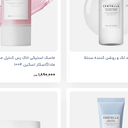
+
د لک و روشن کننده سنتلا
ماسک استیکی خاک رس کنترل منا
ماداگاسکار اسکین 1004
1,890,000
تومان