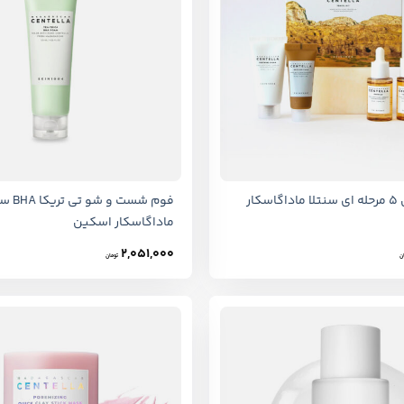
+
کیت مسافرتی 5 مرحله ای سنتلا ماداگاسکار
فوم شست و شو
ماداگاسکار اسکین
2,051,000
ن
تومان