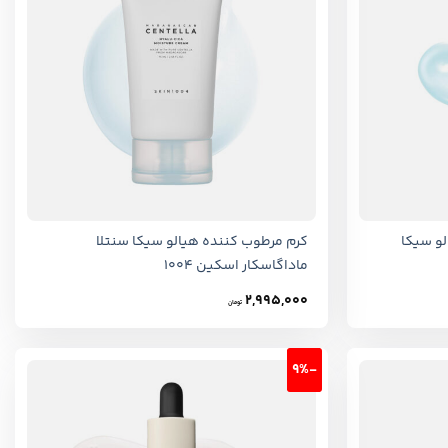
+
+
و سیکا
کرم مرطوب کننده هیالو سیکا سنتلا
ماداگاسکار اسکین 1004
2,995,000
تومان
-9%