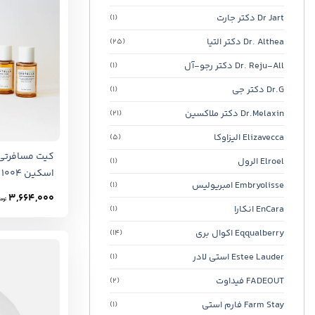
Dr Jart دکتر جارت
(1)
Dr. Althea دکتر التیا
(25)
Dr. Reju-All دکتر رجو-آل
(1)
Dr.G دکتر جی
(1)
Dr.Melaxin دکتر ملاکسین
(21)
Elizavecca الیزاوکا
(5)
Elroel الرول
(1)
اسکین 1004
Embryolisse امبریولیس
(1)
3,664,000
توما
EnCara انکارا
(1)
Eqqualberry اکوال بری
(14)
Estee Lauder استی لادر
(1)
FADEOUT فیداوت
(2)
Farm Stay فارم استی
(1)