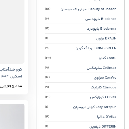
Beauty of Joseon بیوتی اف جوسان
(15)
Biodance بایودنس
(6)
Bioderma بایودرما
(4)
BRAUN براون
(1)
BRING GREEN برینگ گرین
(7)
Cantu کنتو
(40)
Celimax سلیمکس
(9)
کرم ضدآفتاب
اسکین 1004
CeraVe سراوی
(12)
2,695,000
Clinique کلینیک
(9)
تومان
COSRX کوزارکس
(31)
Coty Airspun کوتی ایرسپان
(1)
D'Alba د البا
(4)
DIFFERIN دیفرین
(1)