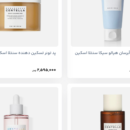
+
رسان هیالو سیکا سنتلا اسکین
پد تونر تسکین دهنده سنتلا اسکین 4
2,595,000
تومان