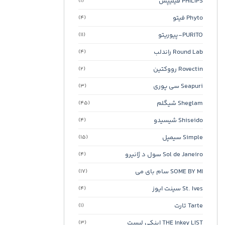
PHILIPS فیلیپس
(1)
Phyto فیتو
(4)
PURITO-پیوریتو
(11)
Round Lab راندلب
(4)
Rovectin رووکتین
(2)
Seapuri سی پوری
(3)
Sheglam شیگلم
(45)
Shiseido شیسیدو
(4)
Simple سیمپل
(15)
Sol de Janeiro سول د ژانیرو
(4)
SOME BY MI سام بای می
(17)
St. Ives سینت ایوز
(4)
Tarte تارت
(1)
THE Inkey LIST اینکی لیست
(3)