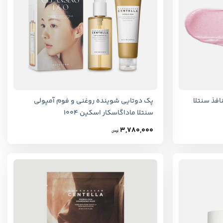
+
+
فذ سنتلا
پک دوتایی شوینده روغنی و فوم آمپولی
سنتلا ماداگاسکار اسکین 1004
3,780,000
تومان