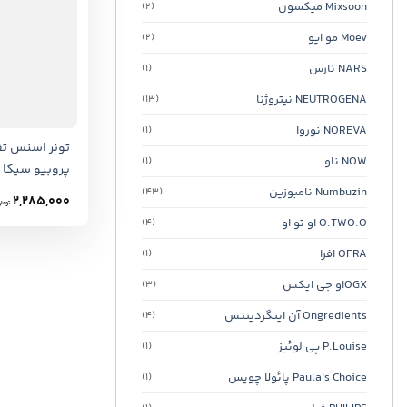
Mixsoon میکسون
(2)
Moev مو ایو
(2)
NARS نارس
(1)
NEUTROGENA نیتروژنا
(13)
NOREVA نوروا
(1)
تونر اسنس ت
NOW ناو
(1)
پروبیو سیکا اس
Numbuzin نامبوزین
(43)
2,285,000
تومان
O.TWO.O او تو او
(4)
OFRA افرا
(1)
OGXاو جی ایکس
(3)
Ongredients آن اینگردینتس
(4)
P.Louise پی لوئیز
(1)
Paula's Choice پائولا چویس
(1)