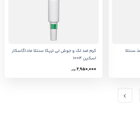
+
+
ذ سنتلا
کرم ضد لک و جوش تی تریکا سنتلا ماداگاسکار
اسکین 1004
2,950,000
تومان