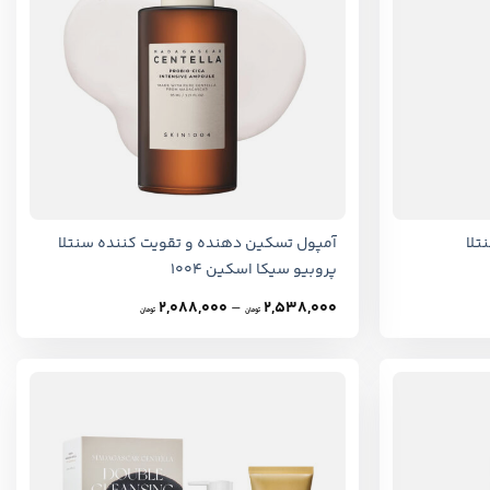
+
+
 تی تریکا BHA سنتلا
آمپول تسکین دهنده و تقویت کننده سنتلا
پروبیو سیکا اسکین 1004
Price
2,088,000
–
2,538,000
تومان
تومان
range:
2,088,000
تومان
through
2,538,000
تومان