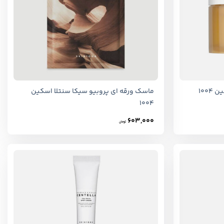
+
+
100
ماسک ورقه ای پروبیو سیکا سنتلا اسکین
1004
603,000
تومان