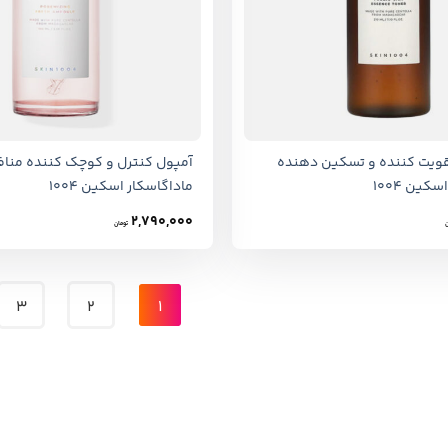
+
قویت کننده و تسکین دهنده
آمپول کنترل و کوچک کننده مناف
کین 1004
ماداگاسکار اسکین 1004
2,790,000
تومان
3
2
1