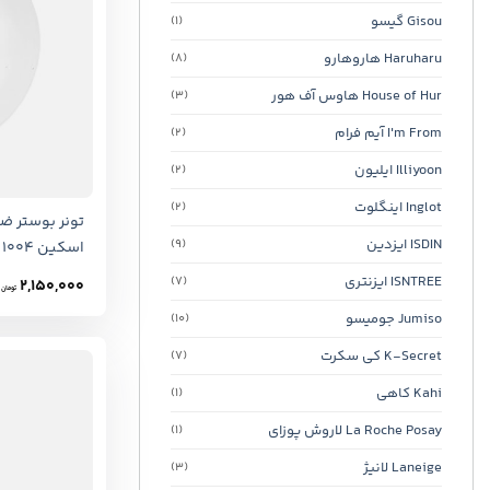
Gisou گیسو
(1)
Haruharu هاروهارو
(8)
House of Hur هاوس آف هور
(3)
I'm From آیم فرام
(2)
Illiyoon ایلیون
(2)
Inglot اینگلوت
(2)
تونر بوستر ض
ISDIN ایزدین
(9)
اسکین 1004
ISNTREE ایزنتری
(7)
2,150,000
تومان
Jumiso جومیسو
(10)
K-Secret کی سکرت
(7)
Kahi کاهی
(1)
La Roche Posay لاروش پوزای
(1)
Laneige لانیژ
(3)