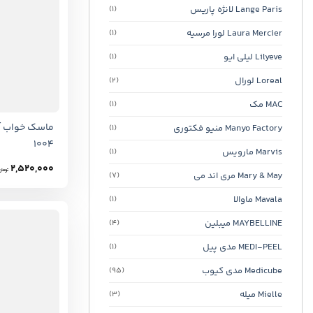
Lange Paris لانژه پاریس
(1)
Laura Mercier لورا مرسیه
(1)
Lilyeve لیلی ایو
(1)
Loreal لورال
(2)
MAC مک
(1)
ماسک خواب آب
Manyo Factory منیو فکتوری
(1)
1004
Marvis مارویس
(1)
2,520,000
تومان
Mary & May مری اند می
(7)
Mavala ماوالا
(1)
MAYBELLINE میبلین
(4)
MEDI-PEEL مدی پیل
(1)
Medicube مدی کیوب
(95)
Mielle میله
(3)