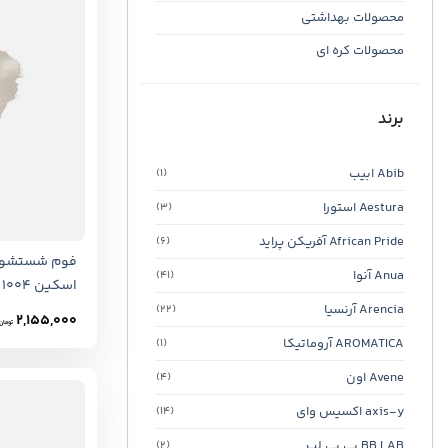
محصولات بهداشتی
محصولات کره ای
برند
Abib ابیب
(1)
Aestura استورا
(3)
African Pride آفریکن پراید
(6)
فوم شستشو ص
Anua آنوا
(41)
اسکین ۱۰۰۴
Arencia آرنسیا
(22)
2,155,000
تومان
AROMATICA آروماتیکا
(1)
Avene اون
(4)
axis-y اکسیس وای
(14)
BB LAB بی بی لب
(2)