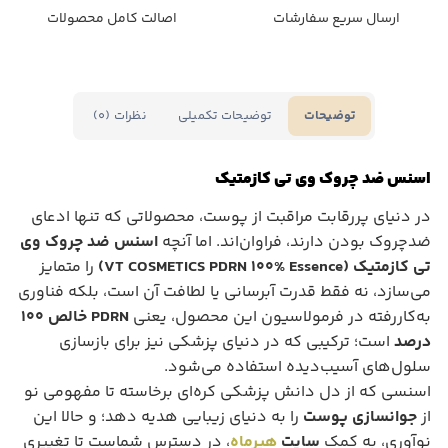
ارسال سریع سفارشات
اصالت کامل محصولات
توضیحات تکمیلی
نظرات (0)
توضیحات
اسنس ضد چروک وی تی کازمتیک
در دنیای پررقابت مراقبت از پوست، محصولاتی که تنها ادعای
ضدچروک بودن دارند، فراوان‌اند. اما آنچه
اسنس ضد چروک وی
تی کازمتیک (VT COSMETICS PDRN 100% Essence)
را متمایز
می‌سازد، نه فقط قدرت آبرسانی یا لطافت آن است، بلکه فناوری
به‌کاررفته در فرمولاسیون این محصول، یعنی
PDRN خالص ۱۰۰
درصد
است؛ ترکیبی که در دنیای پزشکی نیز برای بازسازی
سلول‌های آسیب‌دیده استفاده می‌شود.
اسنسی که از دل دانش پزشکی کره‌ای برخاسته تا مفهومی نو
از
جوانسازی پوست
را به دنیای زیبایی هدیه دهد؛ و حالا این
نوآوری، به کمک
سایت
هیرماه
، در دسترس شماست تا تغییری