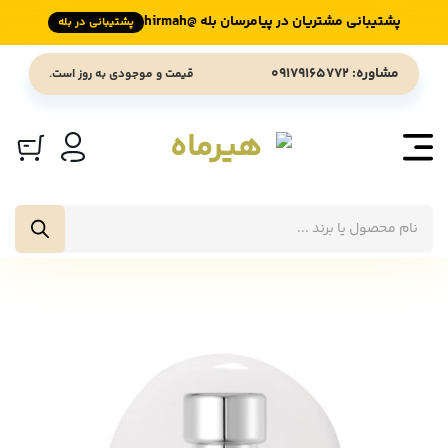
پشتیبانی مشتریان در پیامرسان بله @hirmah
پشتیبانی در بله
Ski
مشاوره: 09179165772
قیمت و موجودی به روز است.
t
conten
جستجوی
محصولات