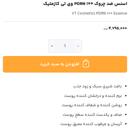
اسنس ضد چروک 100 PDRN وی تی کازمتیک
VT Cosmetics PDRN 100 Essence
4,795,000
تومان
اسنس ضد چروک 100 PDRN وی تی کازمتیک عدد
افزودن به سبد خرید
بافت شیری سبک و زود جذب
نرم کننده و درخشان کننده پوست
روشن کننده و شفاف کننده پوست
صاف و یکدست کننده سطح پوست
آبرسان و مرطوب کننده عمیق پوست