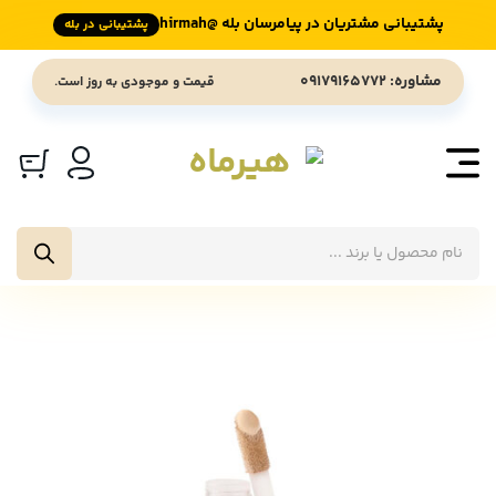
پشتیبانی مشتریان در پیامرسان بله @hirmah
پشتیبانی در بله
Ski
مشاوره: 09179165772
قیمت و موجودی به روز است.
t
conten
جستجوی
محصولات