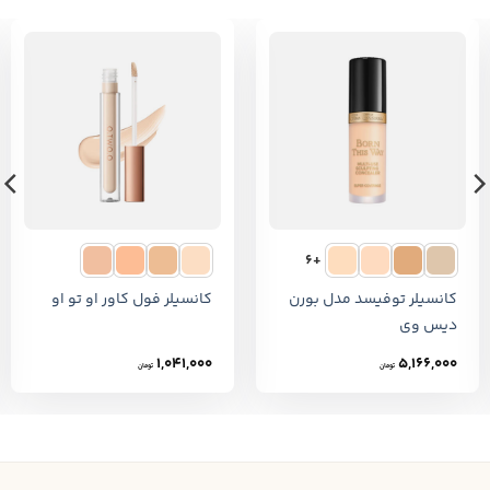
+6
کانسیلر توفیسد مدل بورن
کانسیلر فول کاور او تو او
دیس وی
1,041,000
5,166,000
تومان
تومان