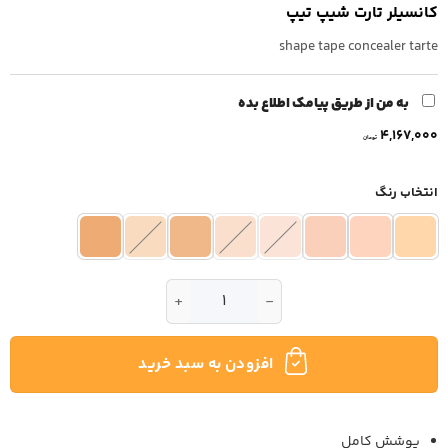
کانسیلر تارت شیپ تیپ
shape tape concealer tarte
به من از طریق پیامک اطلاع بده
4,167,000
تومان
انتخاب رنگ
کانسیلر تارت شیپ تیپ عدد
افزودن به سبد خرید
پوشش کامل