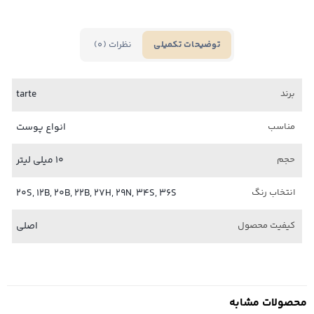
نظرات (0)
توضیحات تکمیلی
برند
tarte
مناسب
انواع پوست
حجم
10 میلی لیتر
انتخاب رنگ
20S, 12B, 20B, 22B, 27H, 29N, 34S, 36S
کیفیت محصول
اصلی
محصولات مشابه