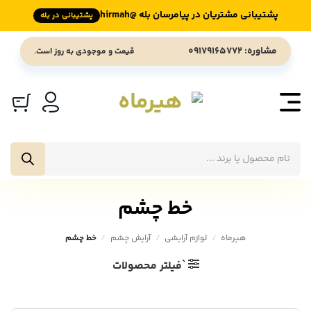
پشتیبانی مشتریان در پیامرسان بله @hirmah
پشتیبانی در بله
Ski
مشاوره: 09179165772
قیمت و موجودی به روز است.
t
conten
جستجوی
محصولات
خط چشم
هیرماه
/
لوازم آرایشی
/
آرایش چشم
/
خط چشم
`فیلتر محصولات