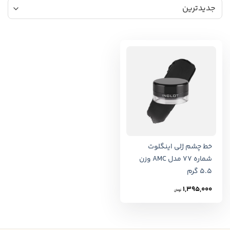
خط چشم ژلی اینگلوت
شماره 77 مدل AMC وزن
5.5 گرم
1,395,000
تومان