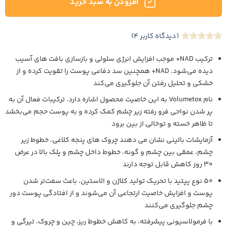
افزودن به سبد خرید
(دیدگاه کاربر
4
)
4
امتیاز
5
از
5 امتیاز
ترکیب NAD+ موجب افزایش انرژی سلولی و بازسازی بافت‌ های آسیب‌
مشتری
دیده می‌شود. NAD+ همچنین سد دفاعی پوست را تقویت کرده و از
خشکی و تحلیل رفتن آن جلوگیری می‌کند
نام Volumetox به این خاصیت محصول اشاره دارد. ترکیبات فعال آن به
پر شدن نواحی فرو رفته زیر چشم کمک کرده و به پوست حجم می‌بخشد
تا ظاهر خسته و توخالی از بین برود
آزمایشات بالینی نشان می‌ دهند چروک‌ های پنجه کلاغی، خطوط زیر
چشم، عمقی بین چشم و گونه، خطوط داخل چشم و پلک بالا در عرض
۳۰ روز کاهش قابل توجه دارند
۵۰ نوع پپتید با تحریک تولید کلاژن و الاستین، باعث سفت‌تر شدن
پوست و افزایش خاصیت ارتجاعی آن می‌شوند و از افتادگی پوست دور
چشم جلوگیری می‌کنند
با فرمولاسیونی پیشرفته، به کاهش خطوط ریز، چین‌ و چروک، تیرگی و