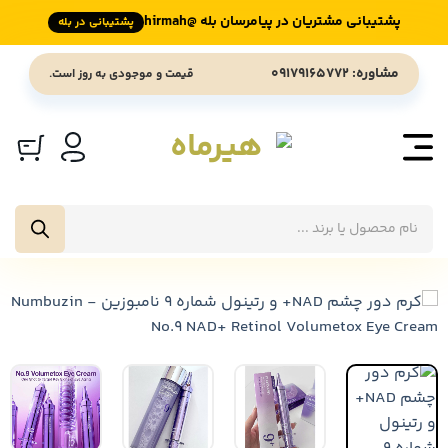
پشتیبانی مشتریان در پیامرسان بله @hirmah
پشتیبانی در بله
Ski
مشاوره: 09179165772
قیمت و موجودی به روز است.
t
conten
جستجوی
محصولات