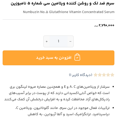
سرم ضد لک و روشن کننده ویتامین سی شماره 5 نامبوزین
Numbuzin No.5 Glutathione Vitamin Concentrated Serum
2,790,000
تومان
سرم ضد لک و روشن کننده ویتامین سی شماره 5 نامبوزین عدد
افزودن به سبد خرید
(دیدگاه کاربر
1
)
1
امتیاز
5
از
5 امتیاز
سرشار از ویتامین‌های A، C و E و همچنین عصاره میوه لینگون بری
مشتری
است که خواص آنتی‌اکسیدانی دارند که از پوست در برابر آسیب‌های
رادیکال‌های آزاد محافظت کرده و به افزایش درخشش آن کمک می‌کنند
ترکیبات فعال موجود در این سرم، مانند گلوتاتیون، ویتامین C،
نیاسینامید، ترانگزامیک اسید و آلفا آربوتین، به کاهش