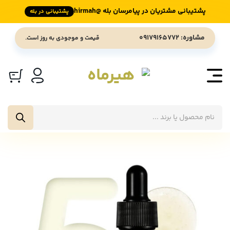
پشتیبانی مشتریان در پیامرسان بله @hirmah
پشتیبانی در بله
Ski
مشاوره: 09179165772
قیمت و موجودی به روز است.
t
conten
جستجوی
محصولات