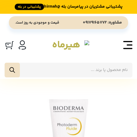
پشتیبانی مشتریان در پیامرسان بله @hirmah
پشتیبانی در بله
Ski
مشاوره: 09179165772
قیمت و موجودی به روز است.
t
conten
جستجوی
محصولات