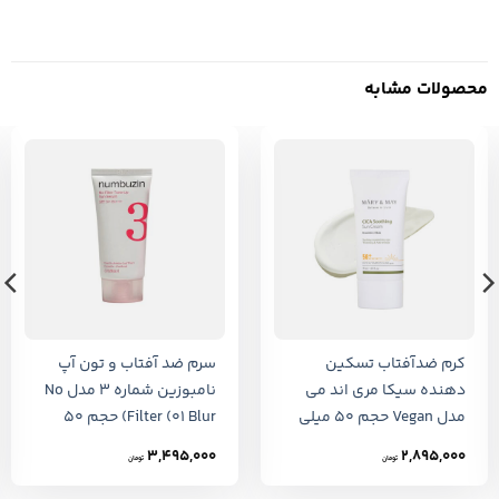
محصولات مشابه
کرم ضدآفتاب تسکین
سرم ضد آفتاب و تون آپ
دهنده سیکا مری اند می
نامبوزین شماره ۳ مدل No
مدل Vegan حجم 50 میلی
Filter (01 Blur) حجم ۵۰
لیتر
میلی لیتر
3,495,000
2,895,000
تومان
تومان